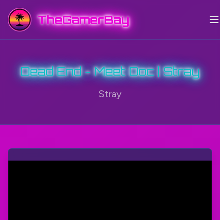
TheGamerBay
Dead End - Meet Doc | Stray
Stray