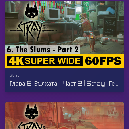
Stray
Глава 6, Бълхата - Част 2 | Stray | Геймплей, Без коментар, 4K, 60 FPS, Супер широк екран