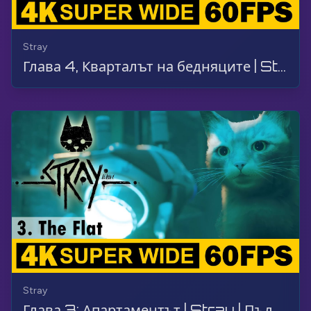
Stray
Глава 4, Кварталът на бедняците | Stray | Геймплей, Без коментар, 4K, 60 FPS, СУПЕР ШИРОК
Stray
Глава 3: Апартаментът | Stray | Пълно преминаване, геймплей, без коментар, 4K, 60 FPS, Супер Широк