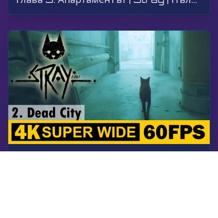
Stray
Глава 2, Мъртвият град | Stray | Преминаване, Геймплей, Без коментар, 4K, 60 FPS, Супер Широк