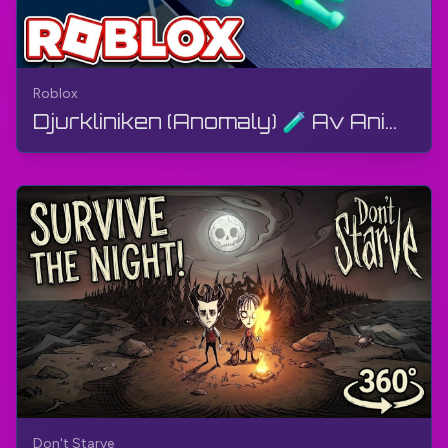
Roblox
Djurkliniken (Anomaly) 🧪 Av Animal Anomaly – OMG Kopplades från under Skift 4 | Roblox | Gameplay
Don't Starve