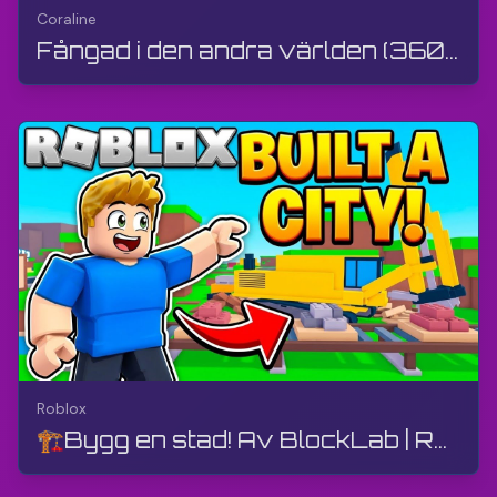
Coraline
Fångad i den andra världen (360°-video) | Coraline | 360° VR, AI-animering, 4K
Roblox
🏗️Bygg en stad! Av BlockLab | Roblox | Gameplay, Utan kommentarer, Android