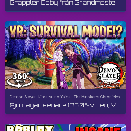
Grappler Obby från Grandmaster Room | Roblox | Gameplay, utan kommentarer, Android
Demon Slayer -Kimetsu no Yaiba- The Hinokami Chronicles
Sju dagar senare (360°-video, VR) | Demon Slayer -Kimetsu no Yaiba- The Hinokami Chronicles | 4K