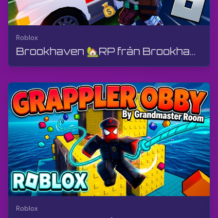
Roblox
Brookhaven 🏡RP från Brookhaven by Voldex – Kör bil med min vän | Roblox | Gameplay, Android
Roblox