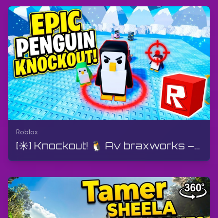
Roblox
[☀️] Knockout! 🐧 Av braxworks – Mega-strid | Roblox | Gameplay, utan kommentarer, Android