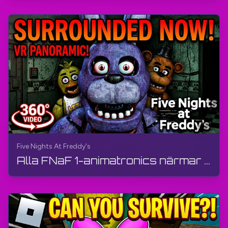
Five Nights At Freddy's
Alla FNaF 1-animatronics närmar sig dig (360°-video, VR) | Five Nights At Freddy's | AI-animation...