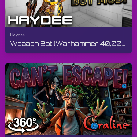
Haydee
Waaagh Bot (Warhammer 40,000) Outfit Mod av TheGamerBay | Haydee | Kurs i kubval, Hardcore