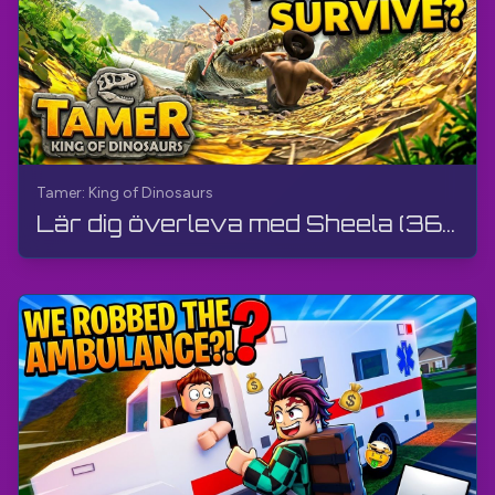
Tamer: King of Dinosaurs
Lär dig överleva med Sheela (360°-video, VR) | Tamer: King of Dinosaurs | Genomspelning, Gameplay