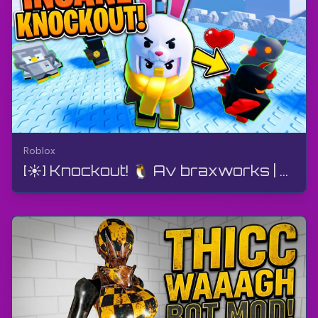
Roblox
[☀️] Knockout! 🐧 Av braxworks | Roblox | Gameplay, utan kommentarer, Android