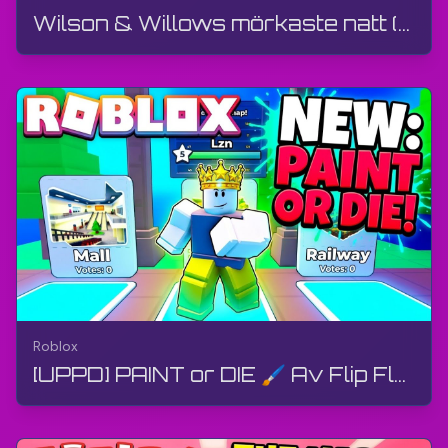
Wilson & Willows mörkaste natt (360°-video) | Don't Starve | 360° VR, AI-animation, 4K
Roblox
[UPPD] PAINT or DIE 🖌️ Av Flip Flap Studios | Roblox | Gameplay, utan kommentarer, Android